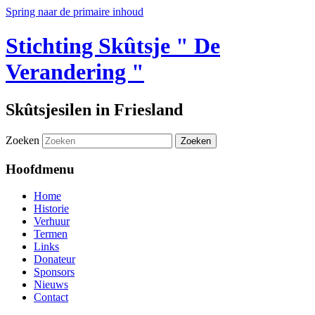
Spring naar de primaire inhoud
Stichting Skûtsje " De
Verandering "
Skûtsjesilen in Friesland
Zoeken
Hoofdmenu
Home
Historie
Verhuur
Termen
Links
Donateur
Sponsors
Nieuws
Contact