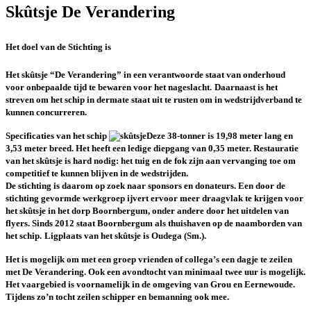
Skûtsje De Verandering
Het doel van de Stichting is
Het skûtsje “De Verandering” in een verantwoorde staat van onderhoud
voor onbepaalde tijd te bewaren voor het nageslacht.
Daarnaast is het
streven om het schip in dermate staat uit te rusten om in wedstrijdverband te
kunnen concurreren.
Specificaties van het schip
Deze 38-tonner is 19,98 meter lang en
3,53 meter breed. Het heeft een ledige diepgang van 0,35 meter. Restauratie
van het skûtsje is hard nodig: het tuig en de fok zijn aan vervanging toe om
competitief te kunnen blijven in de wedstrijden.
De stichting is daarom op zoek naar sponsors en donateurs. Een door de
stichting gevormde werkgroep ijvert ervoor meer draagvlak te krijgen voor
het skûtsje in het dorp Boornbergum, onder andere door het uitdelen van
flyers. Sinds 2012 staat Boornbergum als thuishaven op de naamborden van
het schip.
Ligplaats van het skûtsje is Oudega (Sm.).
Het is mogelijk om met een groep vrienden of collega’s een dagje te zeilen
met De Verandering. Ook een avondtocht van minimaal twee uur is mogelijk.
Het vaargebied is voornamelijk in de omgeving van Grou en Eernewoude.
Tijdens zo’n tocht zeilen schipper en bemanning ook mee.